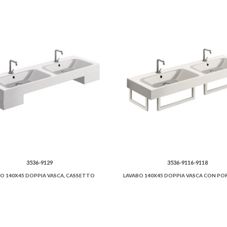
3536-9129
3536-9116-9118
O 140X45 DOPPIA VASCA, CASSETTO