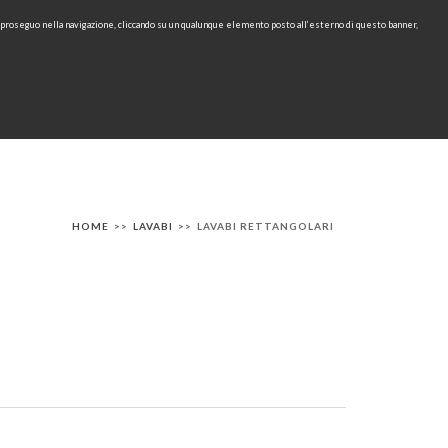
e proseguo nella navigazione, cliccando su un qualunque elemento posto all’esterno di questo banner,
Area Riservata
IT
EN
cerca
CONTATTI
AREA TECNICA
RU
HOME
>>
LAVABI
>>
LAVABI RETTANGOLARI