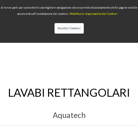
 e di terze parti per consentirti una migliore navigazione ed un corretto funzionamento delle pagine web.S
acconsento all’installazione dei cookies.
Modifica le impostazioni dei Cookies
Accetto i Cookies
IONI
PRODOTTI PER TIPOLOGIA
QUALITÀ
NEWS
DESIGNERS
LAVABI RETTANGOLARI
Aquatech