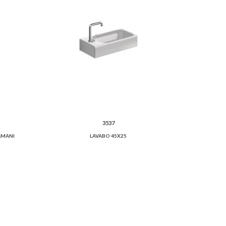
3537
AMANI
LAVABO 45X25