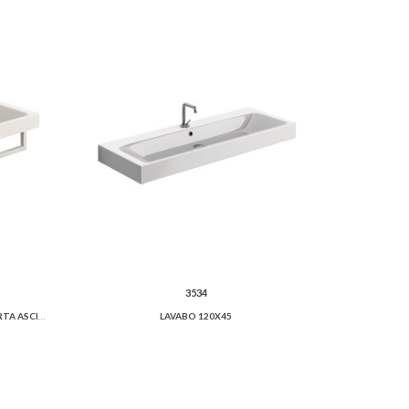
3534
LAVABO 140X45 DOPPIA VASCA CON PORTA ASCIUGAMANI
LAVABO 120X45