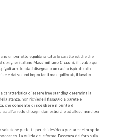
no un perfetto equilibrio tutte le caratteristiche che
al designer italiano
Massimiliano Cicconi
, il lavabo qui
pigoli arrotondati disegnano un catino ispirato alla
ale e dai volumi importanti ma equilibrati, il lavabo
a caratteristica di essere free standing determina la
ella stanza, non richiede il fissaggio a parete e
tà, che
consente di scegliere il punto di
 sia all'arredo di bagni domestici che ad allestimenti per
 soluzione perfetta per chi desidera portare nel proprio
oraneo. La pulizia delle forme, l'assenza del foro sulla