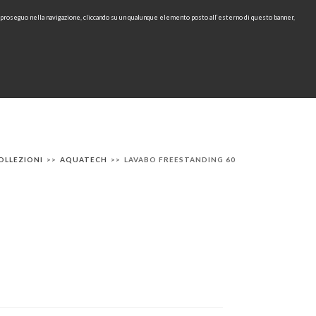
e proseguo nella navigazione, cliccando su un qualunque elemento posto all’esterno di questo banner,
Area Riservata
IT
EN
cerca
CONTATTI
AREA TECNICA
RU
OLLEZIONI
>>
AQUATECH
>>
LAVABO FREESTANDING 60