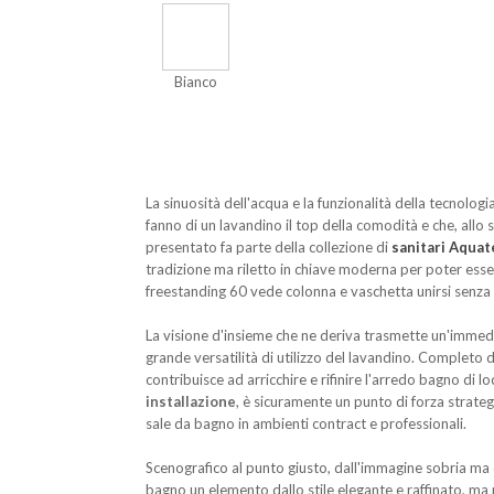
Bianco
La sinuosità dell'acqua e la funzionalità della tecnologi
fanno di un lavandino il top della comodità e che, allo 
presentato fa parte della collezione di
sanitari Aqua
tradizione ma riletto in chiave moderna per poter esser
freestanding 60 vede colonna e vaschetta unirsi senza 
La visione d'insieme che ne deriva trasmette un'immedi
grande versatilità di utilizzo del lavandino. Completo di
contribuisce ad arricchire e rifinire l'arredo bagno di 
installazione
, è sicuramente un punto di forza strateg
sale da bagno in ambienti contract e professionali.
Scenografico al punto giusto, dall'immagine sobria ma 
bagno un elemento dallo stile elegante e raffinato, ma 