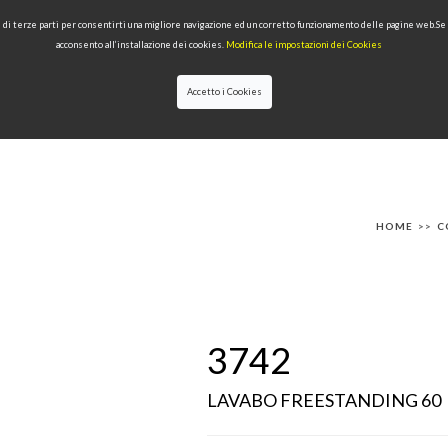
 e di terze parti per consentirti una migliore navigazione ed un corretto funzionamento delle pagine web.S
acconsento all’installazione dei cookies.
Modifica le impostazioni dei Cookies
Accetto i Cookies
IONI
PRODOTTI PER TIPOLOGIA
QUALITÀ
NEWS
DESIGNERS
HOME
>>
C
3742
LAVABO FREESTANDING 60