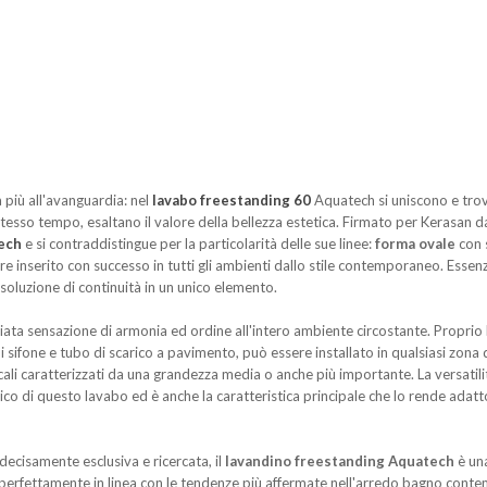
a più all'avanguardia: nel
lavabo freestanding 60
Aquatech si uniscono e trova
stesso tempo, esaltano il valore della bellezza estetica. Firmato per Kerasan d
tech
e si contraddistingue per la particolarità delle sue linee:
forma ovale
con s
e inserito con successo in tutti gli ambienti dallo stile contemporaneo. Essenzi
soluzione di continuità in un unico elemento.
ata sensazione di armonia ed ordine all'intero ambiente circostante. Proprio l
 sifone e tubo di scarico a pavimento, può essere installato in qualsiasi zona d
locali caratterizzati da una grandezza media o anche più importante. La versatili
ico di questo lavabo ed è anche la caratteristica principale che lo rende adatto
decisamente esclusiva e ricercata, il
lavandino freestanding Aquatech
è una
perfettamente in linea con le tendenze più affermate nell'arredo bagno contemp