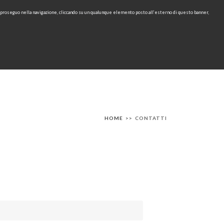
e proseguo nella navigazione, cliccando su un qualunque elemento posto all’esterno di questo banner,
Area Riservata
IT
EN
cerca
CONTATTI
AREA TECNICA
RU
HOME
>>
CONTATTI