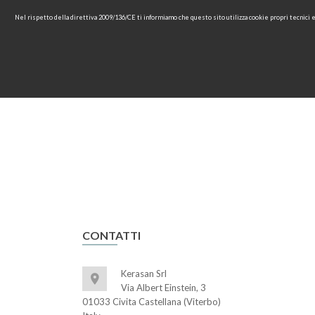
Nel rispetto della direttiva 2009/136/CE ti informiamo che questo sito utilizza cookie propri tecnici
HOME
AZIENDA
COLLEZ
CONTATTI
Kerasan Srl
Via Albert Einstein, 3
01033 Civita Castellana (Viterbo)