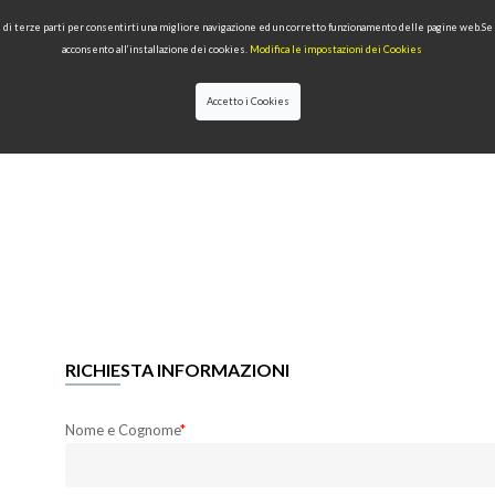
 e di terze parti per consentirti una migliore navigazione ed un corretto funzionamento delle pagine web.S
acconsento all’installazione dei cookies.
Modifica le impostazioni dei Cookies
Accetto i Cookies
IONI
PRODOTTI PER TIPOLOGIA
QUALITÀ
NEWS
DESIGNERS
RICHIESTA INFORMAZIONI
Nome e Cognome
*