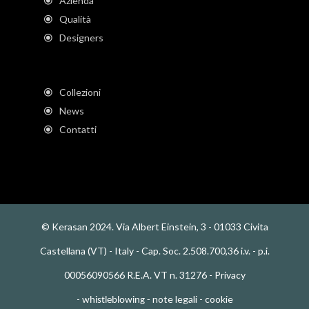
Azienda
Qualità
Designers
Collezioni
News
Contatti
© Kerasan 2024. Via Albert Einstein, 3 - 01033 Civita
Castellana (VT) - Italy - Cap. Soc. 2.508.700,36 i.v. - p.i.
00056090566 R.E.A. VT n. 31276 -
Privacy
-
note legali
-
cookie
whistleblowing
-