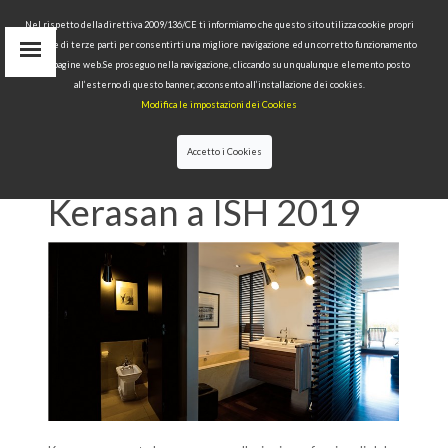
Nel rispetto della direttiva 2009/136/CE ti informiamo che questo sito utilizza cookie propri
tecnici e di terze parti per consentirti una migliore navigazione ed un corretto funzionamento
Area Riservata
delle pagine web.Se proseguo nella navigazione, cliccando su un qualunque elemento posto
IT
all’esterno di questo banner, acconsento all’installazione dei cookies.
EN
Modifica le impostazioni dei Cookies
RU
cerca
Accetto i Cookies
HOME
>>
NEWS
>>
KERASAN A ISH 2019
Kerasan a ISH 2019