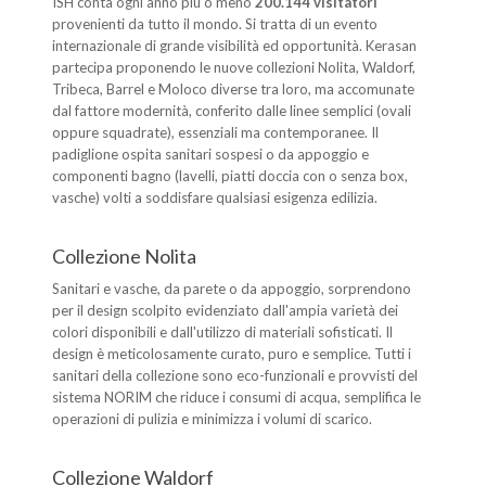
ISH conta ogni anno più o meno
200.144 visitatori
provenienti da tutto il mondo. Si tratta di un evento
internazionale di grande visibilità ed opportunità. Kerasan
partecipa proponendo le nuove collezioni Nolita, Waldorf,
Tribeca, Barrel e Moloco diverse tra loro, ma accomunate
dal fattore modernità, conferito dalle linee semplici (ovali
oppure squadrate), essenziali ma contemporanee. Il
padiglione ospita sanitari sospesi o da appoggio e
componenti bagno (lavelli, piatti doccia con o senza box,
vasche) volti a soddisfare qualsiasi esigenza edilizia.
Collezione Nolita
Sanitari e vasche, da parete o da appoggio, sorprendono
per il design scolpito evidenziato dall'ampia varietà dei
colori disponibili e dall'utilizzo di materiali sofisticati. Il
design è meticolosamente curato, puro e semplice. Tutti i
sanitari della collezione sono eco-funzionali e provvisti del
sistema NORIM che riduce i consumi di acqua, semplifica le
operazioni di pulizia e minimizza i volumi di scarico.
Collezione Waldorf