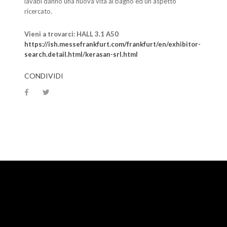
lavabi danno una nuova vita al bagno ed un aspetto
ricercato.
Vieni a trovarci: HALL 3.1 A50
https://ish.messefrankfurt.com/frankfurt/en/exhibitor-
search.detail.html/kerasan-srl.html
CONDIVIDI