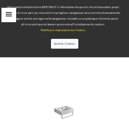
Nel rispetto della direttiva 2009/136/CE ti informiamo che questo sito utilizza cookie propri
tecnici e di terze parti per consentirti una migliore navigazione ed un corretto funzionamento
Area Riservata
delle pagine web.Se proseguo nella navigazione, cliccando su un qualunque elemento posto
IT
all’esterno di questo banner, acconsento all’installazione dei cookies.
EN
Modifica le impostazioni dei Cookies
RU
cerca
Accetto i Cookies
HOME
>>
COLLEZIONI
>>
CENTO
>>
LAVABO
40X35 CON PORTA ASCIUGAMANI