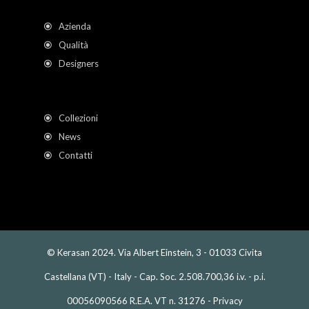
Azienda
Qualità
Designers
Collezioni
News
Contatti
© Kerasan 2024. Via Albert Einstein, 3 - 01033 Civita
Castellana (VT) - Italy - Cap. Soc. 2.508.700,36 i.v. - p.i.
00056090566 R.E.A. VT n. 31276 -
Privacy