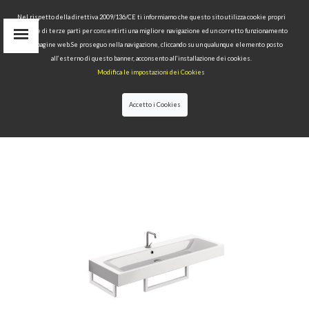
Nel rispetto della direttiva 2009/136/CE ti informiamo che questo sito utilizza cookie propri
tecnici e di terze parti per consentirti una migliore navigazione ed un corretto funzionamento
Area Riservata
delle pagine web.Se proseguo nella navigazione, cliccando su un qualunque elemento posto
IT
all’esterno di questo banner, acconsento all’installazione dei cookies.
EN
Modifica le impostazioni dei Cookies
RU
cerca
Accetto i Cookies
HOME
>>
COLLEZIONI
>>
CENTO
>>
LAVABO
100X45 CON PORTASCIUGAMANI