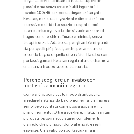
eleganza e brio, sfruttando tutta la superficie
possibile ma senza creare inutili ingombri. Il
lavabo 100x45
con portasciugamani targato
Kerasan, non a caso, grazie alle dimensioni non
eccessive e al ridotto spazio occupato, può
essere scelto ogni volta che si vuole arredare il
bagno con uno stile raffinato e minimal, senza
troppi fronzoli. Adatto sia per gli ambienti grandi
sia per quelli più piccoli, anche per arredare un
secondo bagno o quello di servizio, il lavabo con
portasciugamani Kerasan regala allure e charme a
una stanza troppo spesso trascurata.
Perché scegliere un lavabo con
portasciugamani integrato
Come si è appena avuto modo di anticipare,
arredare la stanza da bagno non è mai un'impresa
semplice o scontata come possa apparire in un
primo momento. Oltre a scegliere, infatti, i sanitari
più giusti, bisogna acquistare i complementi
d'arredo che più rispondono alle nostre reali
esigenze. Un lavabo con portasciugamani, in