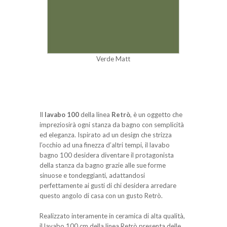
Verde Matt
Il
lavabo 100
della linea
Retrò
, è un oggetto che
impreziosirà ogni stanza da bagno con semplicità
ed eleganza. Ispirato ad un design che strizza
l’occhio ad una finezza d’altri tempi, il lavabo
bagno 100 desidera diventare il protagonista
della stanza da bagno grazie alle sue forme
sinuose e tondeggianti, adattandosi
perfettamente ai gusti di chi desidera arredare
questo angolo di casa con un gusto Retrò.
Realizzato interamente in ceramica di alta qualità,
il lavabo 100 cm della linea Retrò presenta delle