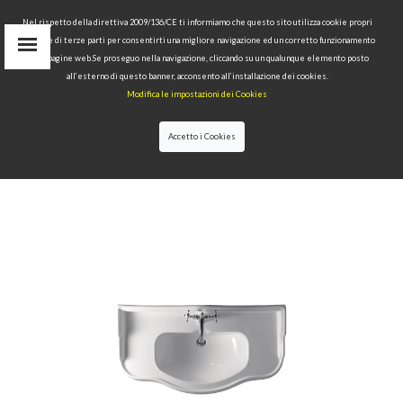
Nel rispetto della direttiva 2009/136/CE ti informiamo che questo sito utilizza cookie propri
tecnici e di terze parti per consentirti una migliore navigazione ed un corretto funzionamento
Area Riservata
delle pagine web.Se proseguo nella navigazione, cliccando su un qualunque elemento posto
IT
all’esterno di questo banner, acconsento all’installazione dei cookies.
EN
Modifica le impostazioni dei Cookies
RU
cerca
Accetto i Cookies
HOME
>>
COLLEZIONI
>>
RETRÒ
>>
LAVABO 100