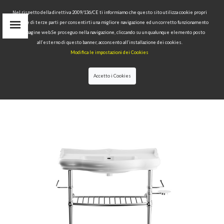
Nel rispetto della direttiva 2009/136/CE ti informiamo che questo sito utilizza cookie propri
tecnici e di terze parti per consentirti una migliore navigazione ed un corretto funzionamento
Area Riservata
delle pagine web.Se proseguo nella navigazione, cliccando su un qualunque elemento posto
IT
all’esterno di questo banner, acconsento all’installazione dei cookies.
EN
Modifica le impostazioni dei Cookies
RU
cerca
Accetto i Cookies
HOME
>>
COLLEZIONI
>>
RETRÒ
>>
STRUTTURA
PORTALAVABO 100 IN OTTONE CROMATO