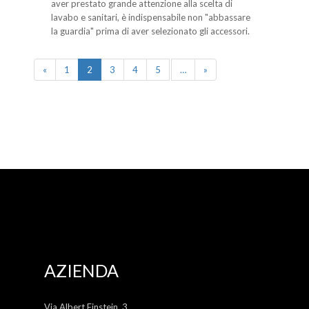
aver prestato grande attenzione alla scelta di
lavabo e sanitari, è indispensabile non "abbassare
la guardia" prima di aver selezionato gli accessori.
«
1
2
3
4
5
…
»
AZIENDA
Via Albert Einstein, 3