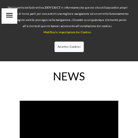
Nel rispetto della direttiva 2009/136/CE ti informiamo che questo sito utilizza cookie propri
tecnici e di terze parti per consentirti una migliore navigazione ed un corretto funzionamento
Area Riservata
delle pagine web.Se proseguo nella navigazione, cliccando su un qualunque elemento posto
IT
all’esterno di questo banner, acconsento all’installazione dei cookies.
EN
Modifica le impostazioni dei Cookies
RU
cerca
Accetto i Cookies
HOME
>>
NEWS
NEWS