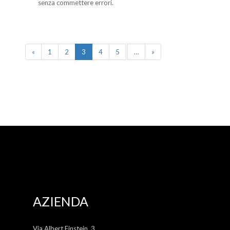
senza commettere errori.
«
1
2
3
4
5
…
»
AZIENDA
Via Albert Einstein, 3