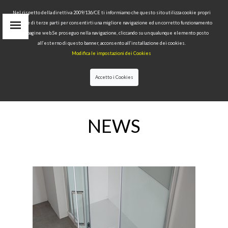
Nel rispetto della direttiva 2009/136/CE ti informiamo che questo sito utilizza cookie propri
tecnici e di terze parti per consentirti una migliore navigazione ed un corretto funzionamento
Area Riservata
delle pagine web.Se proseguo nella navigazione, cliccando su un qualunque elemento posto
IT
all’esterno di questo banner, acconsento all’installazione dei cookies.
EN
Modifica le impostazioni dei Cookies
RU
cerca
Accetto i Cookies
HOME
>>
NEWS
NEWS