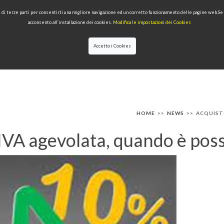
 e di terze parti per consentirti una migliore navigazione ed un corretto funzionamento delle pagine web.S
acconsento all’installazione dei cookies.
Modifica le impostazioni dei Cookies
Accetto i Cookies
IONI
PRODOTTI PER TIPOLOGIA
QUALITÀ
NEWS
DESIGNERS
HOME
>>
NEWS
>>
ACQUISTO
IVA agevolata, quando è poss