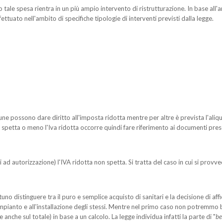
 tale spesa rientra in un più ampio intervento di ristrutturazione. In base all'
ffettuato nell'ambito di specifiche tipologie di interventi previsti dalla legge.
ne possono dare diritto all'imposta ridotta mentre per altre è prevista l'aliqu
e spetta o meno l'Iva ridotta occorre quindi fare riferimento ai documenti pre
i ad autorizzazione) l'IVA ridotta non spetta. Si tratta del caso in cui si provve
 distinguere tra il puro e semplice acquisto di sanitari e la decisione di affida
impianto e all'installazione degli stessi. Mentre nel primo caso non potremmo b
anche sul totale) in base a un calcolo. La legge individua infatti la parte di "
be