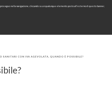
e proseguo nella navigazione, cliccando su un qualunque elemento posto all’esterno di questo banner,
Area Riservata
IT
EN
cerca
CONTATTI
AREA TECNICA
RU
 SANITARI CON IVA AGEVOLATA, QUANDO È POSSIBILE?
ibile?