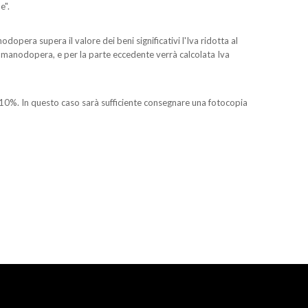
ne".
nodopera supera il valore dei beni significativi l'Iva ridotta al
la manodopera, e per la parte eccedente verrà calcolata Iva
 al 10%. In questo caso sarà sufficiente consegnare una fotocopia