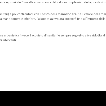
sta è possibile "fino alla concorrenza del valore complessivo della prestazio
sanitari) e poi confrontarli con il costo della
manodopera
. Se il valore della ma
ella manodopera è inferiore, l'aliquota agevolata spetterà fino all'importo del
zione urbanistica invece, l'acquisto di sanitari è sempre soggetto a iva ridotta
i interventi.