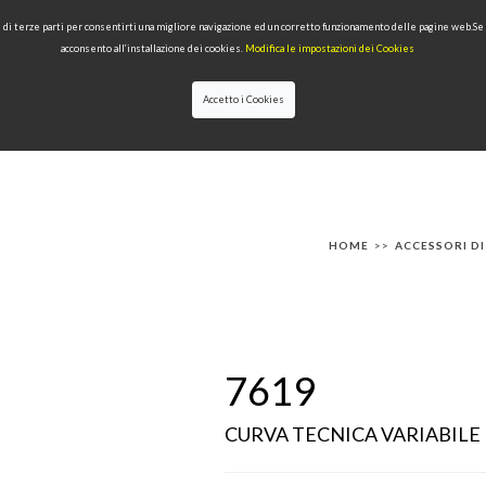
 e di terze parti per consentirti una migliore navigazione ed un corretto funzionamento delle pagine web.S
acconsento all’installazione dei cookies.
Modifica le impostazioni dei Cookies
Accetto i Cookies
IONI
PRODOTTI PER TIPOLOGIA
QUALITÀ
NEWS
DESIGNERS
HOME
>>
ACCESSORI D
7619
CURVA TECNICA VARIABILE