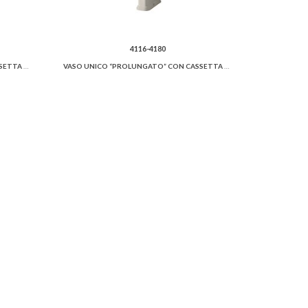
4116-4180
VASO UNICO “PROLUNGATO” CON CASSETTA ZAINO
VASO UNICO “PROLUNGATO” CON CASSETTA ALTA