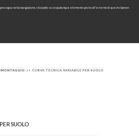
e proseguo nella navigazione, cliccando su un qualunque elemento posto all’esterno di questo banner,
Area Riservata
IT
EN
cerca
CONTATTI
AREA TECNICA
RU
I MONTAGGIO
>>
CURVA TECNICA VARIABILE PER SUOLO
 PER SUOLO