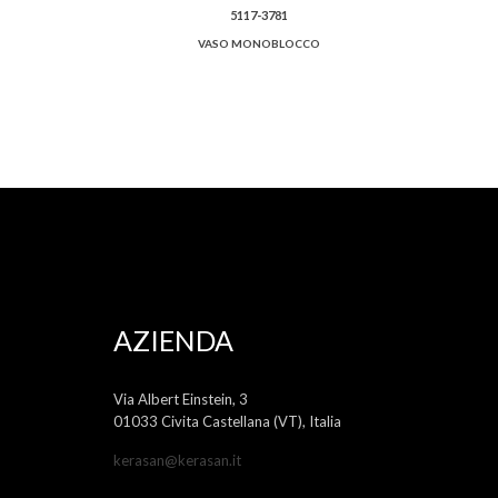
5117-3781
VASO MONOBLOCCO
AZIENDA
Via Albert Einstein, 3
01033 Civita Castellana (VT), Italia
kerasan@kerasan.it