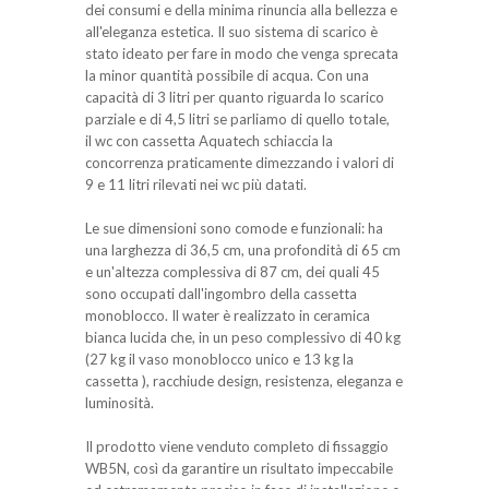
dei consumi e della minima rinuncia alla bellezza e
all'eleganza estetica. Il suo sistema di scarico è
stato ideato per fare in modo che venga sprecata
la minor quantità possibile di acqua. Con una
capacità di 3 litri per quanto riguarda lo scarico
parziale e di 4,5 litri se parliamo di quello totale,
il wc con cassetta Aquatech schiaccia la
concorrenza praticamente dimezzando i valori di
9 e 11 litri rilevati nei wc più datati.
Le sue dimensioni sono comode e funzionali: ha
una larghezza di 36,5 cm, una profondità di 65 cm
e un'altezza complessiva di 87 cm, dei quali 45
sono occupati dall'ingombro della cassetta
monoblocco. Il water è realizzato in ceramica
bianca lucida che, in un peso complessivo di 40 kg
(27 kg il vaso monoblocco unico e 13 kg la
cassetta ), racchiude design, resistenza, eleganza e
luminosità.
Il prodotto viene venduto completo di fissaggio
WB5N, così da garantire un risultato impeccabile