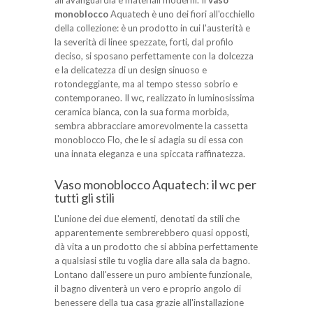
all'avanguardia e materiali moderni. Il
vaso
monoblocco
Aquatech è uno dei fiori all'occhiello
della collezione: è un prodotto in cui l'austerità e
la severità di linee spezzate, forti, dal profilo
deciso, si sposano perfettamente con la dolcezza
e la delicatezza di un design sinuoso e
rotondeggiante, ma al tempo stesso sobrio e
contemporaneo. Il wc, realizzato in luminosissima
ceramica bianca, con la sua forma morbida,
sembra abbracciare amorevolmente la cassetta
monoblocco Flo, che le si adagia su di essa con
una innata eleganza e una spiccata raffinatezza.
Vaso monoblocco Aquatech: il wc per
tutti gli stili
L'unione dei due elementi, denotati da stili che
apparentemente sembrerebbero quasi opposti,
dà vita a un prodotto che si abbina perfettamente
a qualsiasi stile tu voglia dare alla sala da bagno.
Lontano dall'essere un puro ambiente funzionale,
il bagno diventerà un vero e proprio angolo di
benessere della tua casa grazie all'installazione