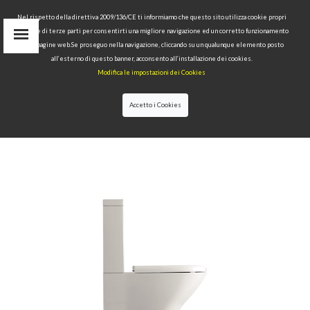
Nel rispetto della direttiva 2009/136/CE ti informiamo che questo sito utilizza cookie propri
tecnici e di terze parti per consentirti una migliore navigazione ed un corretto funzionamento
Area Riservata
delle pagine web.Se proseguo nella navigazione, cliccando su un qualunque elemento posto
IT
all’esterno di questo banner, acconsento all’installazione dei cookies.
EN
Modifica le impostazioni dei Cookies
RU
cerca
Accetto i Cookies
HOME
>>
COLLEZIONI
>>
AQUATECH
>>
VASO
MONOBLOCCO UNICO