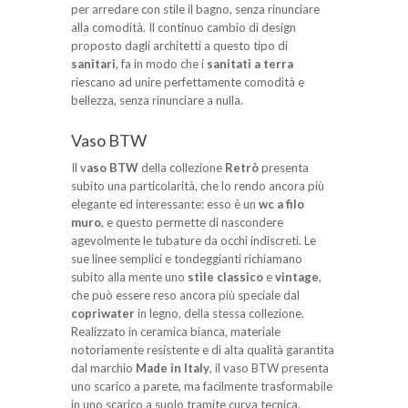
per arredare con stile il bagno, senza rinunciare
alla comodità. Il continuo cambio di design
proposto dagli architetti a questo tipo di
sanitari
, fa in modo che i
sanitati a terra
riescano ad unire perfettamente comodità e
bellezza, senza rinunciare a nulla.
Vaso BTW
Il v
aso BTW
della collezione
Retrò
presenta
subito una particolarità, che lo rendo ancora più
elegante ed interessante: esso è un
wc a filo
muro
, e questo permette di nascondere
agevolmente le tubature da occhi indiscreti. Le
sue linee semplici e tondeggianti richiamano
subito alla mente uno
stile classico
e
vintage
,
che può essere reso ancora più speciale dal
copriwater
in legno, della stessa collezione.
Realizzato in ceramica bianca, materiale
notoriamente resistente e di alta qualità garantita
dal marchio
Made in Italy
, il vaso BTW presenta
uno scarico a parete, ma facilmente trasformabile
in uno scarico a suolo tramite curva tecnica.