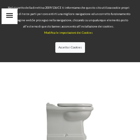
Nel rispetto della direttiva 2009/136/CE ti informiamo che questo sito utilizza cookie propri
tecnici e di terze parti per consentirti una migliore navigazione ed un corretto funzionamento
Area Riservata
delle pagine web.Se proseguo nella navigazione, cliccando su un qualunque elemento posto
IT
all’esterno di questo banner, acconsento all’installazione dei cookies.
EN
Modifica le impostazioni dei Cookies
RU
cerca
Accetto i Cookies
HOME
>>
COLLEZIONI
>>
RETRÒ
>>
VASO
UNICO BTW