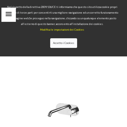
Nel rispetto della direttiva 2009/136/CE ti informiamo che questo sito utilizza cookie propri
tecnici e di terze parti per consentirti una migliore navigazione ed un corretto funzionamento
Area Riservata
delle pagine web.Se proseguo nella navigazione, cliccando su un qualunque elemento posto
IT
all’esterno di questo banner, acconsento all’installazione dei cookies.
EN
Modifica le impostazioni dei Cookies
RU
cerca
Accetto i Cookies
HOME
>>
COLLEZIONI
>>
NOLITA
>>
MIX
INCASSO LAVABO