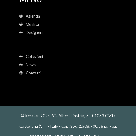
Azienda
Qualità
Designers
Collezioni
News
Contatti
© Kerasan 2024. Via Albert Einstein, 3 - 01033 Civita
Castellana (VT) - Italy - Cap. Soc. 2.508.700,36 i.v. - p.i.