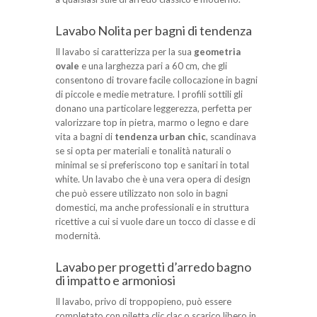
Lavabo Nolita per bagni di tendenza
Il lavabo si caratterizza per la sua
geometria
ovale
e una larghezza pari a 60 cm, che gli
consentono di trovare facile collocazione in bagni
di piccole e medie metrature. I profili sottili gli
donano una particolare leggerezza, perfetta per
valorizzare top in pietra, marmo o legno e dare
vita a bagni di
tendenza urban chic
, scandinava
se si opta per materiali e tonalità naturali o
minimal se si preferiscono top e sanitari in total
white. Un lavabo che è una vera opera di design
che può essere utilizzato non solo in bagni
domestici, ma anche professionali e in struttura
ricettive a cui si vuole dare un tocco di classe e di
modernità.
Lavabo per progetti d’arredo bagno
di impatto e armoniosi
Il lavabo, privo di troppopieno, può essere
completato con piletta clic clac o scarico libero in