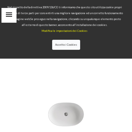
Nel rispetto della direttiva 2009/136/CE ti informiamo che questo sito utilizza cookie propri
tecnici e di terze parti per consentirti una migliore navigazione ed un corretto funzionamento
Area Riservata
delle pagine web.Se proseguo nella navigazione, cliccando su un qualunque elemento posto
IT
all’esterno di questo banner, acconsento all’installazione dei cookies.
EN
Modifica le impostazioni dei Cookies
RU
cerca
Accetto i Cookies
HOME
>>
COLLEZIONI
>>
NOLITA
>>
LAVABO 60
APPOGGIO