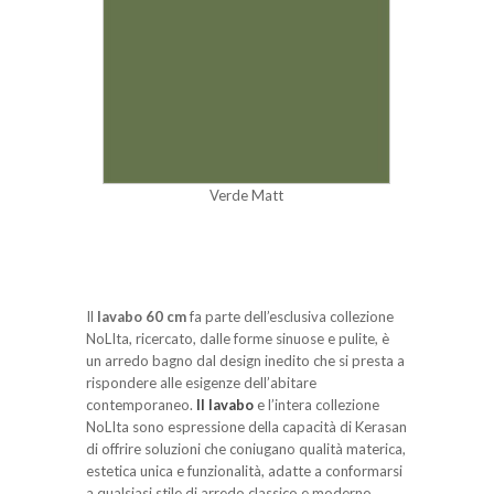
Verde Matt
Il
lavabo 60 cm
fa parte dell’esclusiva collezione
NoLIta, ricercato, dalle forme sinuose e pulite, è
un arredo bagno dal design inedito che si presta a
rispondere alle esigenze dell’abitare
contemporaneo.
Il lavabo
e l’intera collezione
NoLIta sono espressione della capacità di Kerasan
di offrire soluzioni che coniugano qualità materica,
estetica unica e funzionalità, adatte a conformarsi
a qualsiasi stile di arredo classico e moderno.