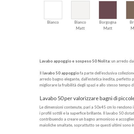
Bianco
Bianco
Borgogna
Br
Matt
Matt
M
Lavabo appoggio e sospeso 50 Nolita
: un arredo da
Il
lavabo 50 appoggio
fa parte dell’esclusiva collezio
arredo bagno elegante, dall’estetica inedita, perfetto
migliorare la fruibilità degli spazi e allo stesso tempo
Lavabo 50 per valorizzare bagni di piccol
Le dimensioni contenute, pari a 50x45 cm lo rendono i
i profili sottili e la superfice brillante. Il lavabo 5
contribuendo a creare un bagno armonioso e accogliente.
maioliche smaltate, soprattutto se questi ultimi sono 