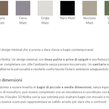
uno
Ferro
Grigio
Nero Matt
Nocciola
att
Matt
Matt
Matt
l design minimal che si presta a dare classe a bagni contemporanei.
ne Nolita. Un design minimal, con
linee pulite e prive di spigoli
e una finitura
 per completare con stile l’ambiente senza passare inosservato. Un
sanitario v
 definirne la personalità e renderle confortevole l'intero ambiente adeguandolo
e dimensioni
doneo a essere inserito in
bagni di piccole e medie dimensioni
, senza ingo
0 dotato di monoforo, può essere completato con un miscelatore e coordinato con
 Il lavabo 50 Nolita con la sua sobrietà può esaltare bagni con mosaici e rive
in nuance scure può rappresentare un valido arredo per dare vita a contrasti.