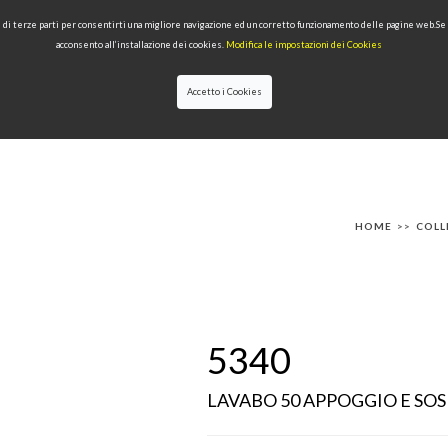
 e di terze parti per consentirti una migliore navigazione ed un corretto funzionamento delle pagine web.S
acconsento all’installazione dei cookies.
Modifica le impostazioni dei Cookies
Accetto i Cookies
IONI
PRODOTTI PER TIPOLOGIA
QUALITÀ
NEWS
DESIGNERS
HOME
>>
COLL
5340
LAVABO 50 APPOGGIO E SO