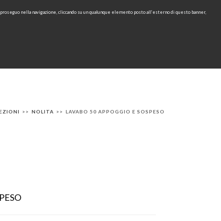
e proseguo nella navigazione, cliccando su un qualunque elemento posto all’esterno di questo banner,
Area Riservata
IT
EN
cerca
CONTATTI
AREA TECNICA
RU
EZIONI
>>
NOLITA
>>
LAVABO 50 APPOGGIO E SOSPESO
SPESO