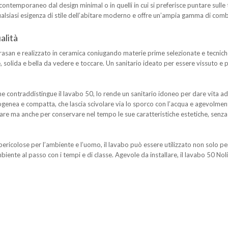
ontemporaneo dal design minimal o in quelli in cui si preferisce puntare sulle to
alsiasi esigenza di stile dell’abitare moderno e offre un’ampia gamma di combi
alità
rasan e realizzato in ceramica coniugando materie prime selezionate e tecnich
, solida e bella da vedere e toccare. Un sanitario ideato per essere vissuto e p
he contraddistingue il lavabo 50, lo rende un sanitario idoneo per dare vita ad 
omogenea e compatta, che lascia scivolare via lo sporco con l’acqua e agevolme
e ma anche per conservare nel tempo le sue caratteristiche estetiche, senza la
icolose per l’ambiente e l’uomo, il lavabo può essere utilizzato non solo per 
mbiente al passo con i tempi e di classe. Agevole da installare, il lavabo 50 Nol