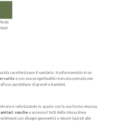
Verde
Matt
 lucida caratterizzano il sanitario, trasformandolo in un
ersatile
e con una progettualità ricercata pensata per
 all'uso quotidiano di grandi e bambini.
mbrare e valorizzando lo spazio con la sua forma sinuosa,
sanitari
,
vasche
e accessori tutti della stessa linea
stimenti con disegni geometrici o decori ispirati alle