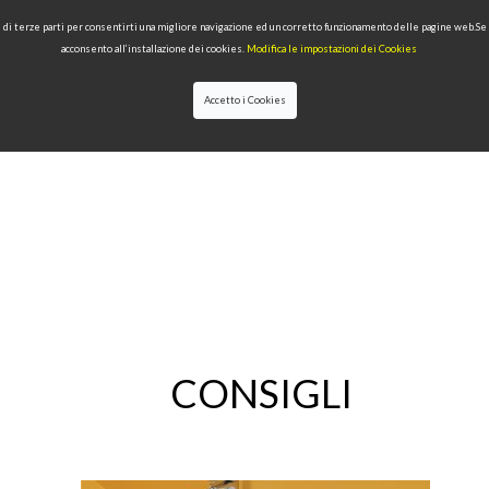
 e di terze parti per consentirti una migliore navigazione ed un corretto funzionamento delle pagine web.S
acconsento all’installazione dei cookies.
Modifica le impostazioni dei Cookies
Accetto i Cookies
IONI
PRODOTTI PER TIPOLOGIA
QUALITÀ
NEWS
DESIGNERS
CONSIGLI