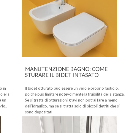
L
MANUTENZIONE BAGNO: COME
STURARE IL BIDET INTASATO
o in
Il bidet otturato può essere un vero e proprio fastidio,
o e la
poiché può limitare notevolmente la fruibilità della stanza.
a un
Se si tratta di otturazioni gravi non potrai fare a meno
rlo..
dell'idraulico, ma se si tratta solo di piccoli detriti che si
sono depositati