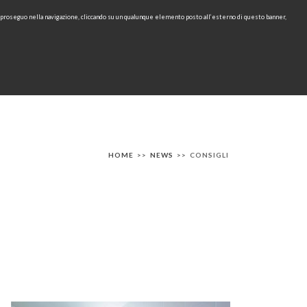
e proseguo nella navigazione, cliccando su un qualunque elemento posto all’esterno di questo banner,
Area Riservata
IT
EN
cerca
CONTATTI
AREA TECNICA
RU
HOME
>>
NEWS
>>
CONSIGLI