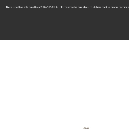
Nel rispetto della direttiva 2009/136/CE ti informiamo che questo sito utilizza cookie propri tecnici
HOME
AZIENDA
COLLEZ