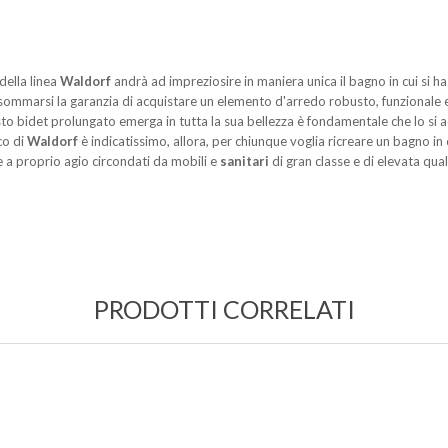
della linea
Waldorf
andrà ad impreziosire in maniera unica il bagno in cui si h
 a sommarsi la garanzia di acquistare un elemento d'arredo robusto, funzionale e
sto bidet prolungato emerga in tutta la sua bellezza è fondamentale che lo si 
ico di
Waldorf
è indicatissimo, allora, per chiunque voglia ricreare un bagno in 
re a proprio agio circondati da mobili e
sanitari
di gran classe e di elevata qual
PRODOTTI CORRELATI