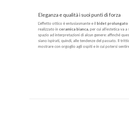
Eleganza e qualità i suoi punti di forza
L'effetto ottico è entusiasmante e il
bidet prolungato
realizzato in
ceramica bianca
, per cui all'estetica va
spazio ad interpretazioni di alcun genere: affinché que
siano ispirati, quindi, alle tendenze del passato. Il tritt
mostrare con orgoglio agli ospiti e in cui potersi senti