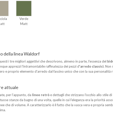
ciola
Verde
att
Matt
o della linea Waldorf
uesti i tre migliori aggettivi che descrivono, almeno in parte, l'essenza del
bid
iunque apprezzi l'intramontabile raffinatezza dei pezzi d
'arredo classici
. Non 
vero e proprio elemento d'arredo dal fascino unico che con la sua personalità 
re attuale
ate, per l'appunto, da
linee retrò
e dettagli che strizzano l'occhio allo stile di
ontuose stanze da bagno di una volta, quelle in cui l'eleganza era la priorità ass
i linee che di volume. A caratterizzarlo è il fatto che la vasca vera e propria sem
ima.