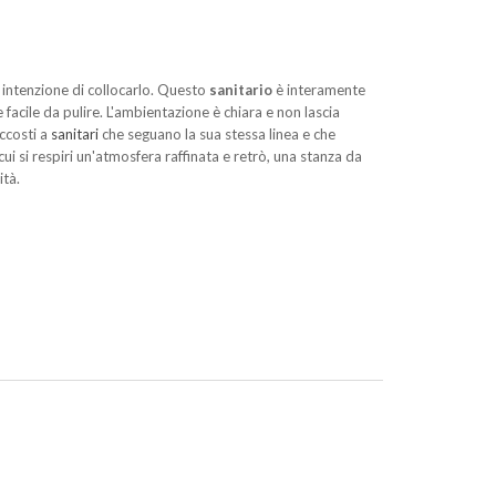
a intenzione di collocarlo. Questo
sanitario
è interamente
 facile da pulire. L'ambientazione è chiara e non lascia
accosti a
sanitari
che seguano la sua stessa linea e che
cui si respiri un'atmosfera raffinata e retrò, una stanza da
ità.