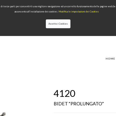
 e di terze parti per consentirti una migliore navigazione ed un corretto funzionamento delle pagine web.S
acconsento all’installazione dei cookies.
Modifica le impostazioni dei Cookies
Accetto i Cookies
IONI
PRODOTTI PER TIPOLOGIA
QUALITÀ
NEWS
DESIGNERS
HOME
4120
BIDET “PROLUNGATO”