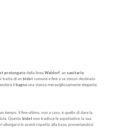
et prolungato
della linea
Waldorf
, un
sanitario
si tratta di un
bidet
comune e fine a se stesso destinato
renderà il
bagno
una stanza meravigliosamente elegante.
 un tempo. Il fine ultimo, non a caso, è quello di dare la
oluta. Questo
bidet
non tradisce le aspettative: la sua
bri allungarsi in avanti rispetto alla base, presentandosi