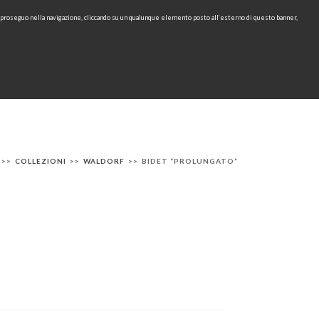
e proseguo nella navigazione, cliccando su un qualunque elemento posto all’esterno di questo banner,
Area Riservata
IT
EN
cerca
CONTATTI
AREA TECNICA
RU
>>
COLLEZIONI
>>
WALDORF
>>
BIDET “PROLUNGATO”