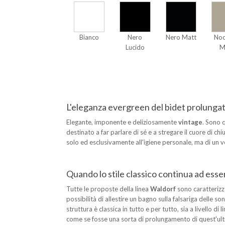
Bianco
Nero
Nero Matt
Noc
Lucido
M
L'eleganza evergreen del bidet prolungat
Elegante, imponente e deliziosamente
vintage
. Sono q
destinato a far parlare di sé e a stregare il cuore di ch
solo ed esclusivamente all'igiene personale, ma di un 
Quando lo stile classico continua ad esse
Tutte le proposte della linea
Waldorf
sono caratterizz
possibilità di allestire un bagno sulla falsariga delle s
struttura è classica in tutto e per tutto, sia a livello d
come se fosse una sorta di prolungamento di quest'ult