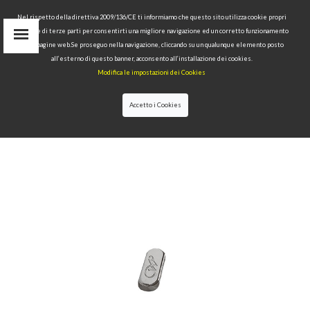
Nel rispetto della direttiva 2009/136/CE ti informiamo che questo sito utilizza cookie propri
tecnici e di terze parti per consentirti una migliore navigazione ed un corretto funzionamento
Area Riservata
delle pagine web.Se proseguo nella navigazione, cliccando su un qualunque elemento posto
IT
all’esterno di questo banner, acconsento all’installazione dei cookies.
EN
Modifica le impostazioni dei Cookies
RU
cerca
Accetto i Cookies
HOME
>>
COLLEZIONI
>>
WALDORF
>>
GHIERA
IN OTTONE PER WALDORF