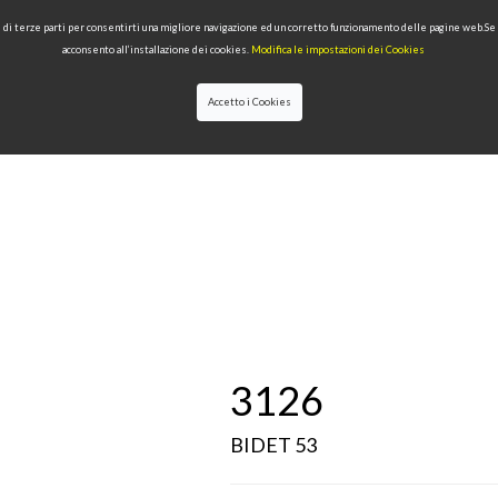
 e di terze parti per consentirti una migliore navigazione ed un corretto funzionamento delle pagine web.S
acconsento all’installazione dei cookies.
Modifica le impostazioni dei Cookies
Accetto i Cookies
IONI
PRODOTTI PER TIPOLOGIA
QUALITÀ
NEWS
DESIGNERS
3126
BIDET 53