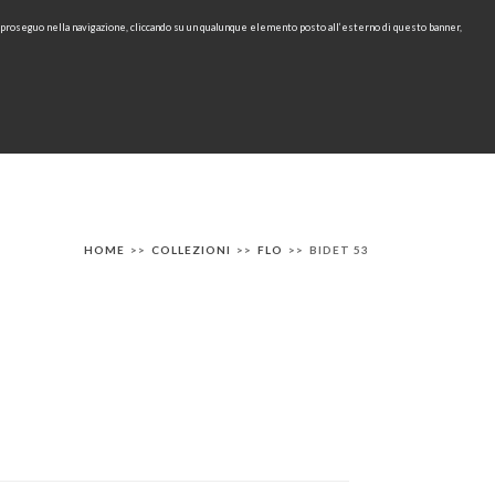
e proseguo nella navigazione, cliccando su un qualunque elemento posto all’esterno di questo banner,
Area Riservata
IT
EN
cerca
CONTATTI
AREA TECNICA
RU
HOME
>>
COLLEZIONI
>>
FLO
>>
BIDET 53