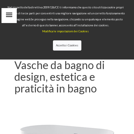
Nel rispetto della direttiva 2009/136/CE ti informiamo che questo sito utilizza cookie propri
tecnici e di terze parti per consentirti una migliore navigazione ed un corretto funzionamento
Area Riservata
delle pagine web.Se proseguo nella navigazione, cliccando su un qualunque elemento posto
IT
all’esterno di questo banner, acconsento all’installazione dei cookies.
EN
Modifica le impostazioni dei Cookies
RU
cerca
Accetto i Cookies
HOME
>>
NEWS
>>
VASCHE DA BAGNO DI
DESIGN, ESTETICA E PRATICITÀ IN BAGNO
Vasche da bagno di
design, estetica e
praticità in bagno