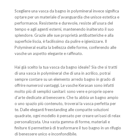
Scegliere una vasca da bagno in polymineral invece significa
optare per un materiale d'avanguardia che unisce estetica e
performance. Resistente e durevole, resiste all'usura del
tempo e agli agenti esterni, mantenendo inalterato il suo
splendore. Grazie alle sue proprietà antibatteriche e alla
superficie liscia, è facilissimo da pulire e igienizzare. Il
Polymineral esalta la bellezza delle forme, conferendo alle
vasche un aspetto elegante e raffinato.
Hai già scelto la tua vasca da bagno ideale? Sia che si tratti
di una vasca in polymineral che di una in acrilico, potrai
sempre contare su un elemento arredo bagno in grado di
offrire numerosi vantaggi. Le vasche Kerasan sono infatti
molto più di semplici sanitari: sono vere e proprie opere
d'arte dedicate al benessere. Che tu abbia un bagno ampio
o uno spazio più contenuto, troverai la vasca perfetta per
te. Dalle eleganti freestanding alle compatte soluzioni
quadrate, ogni modello è pensato per creare un'oasi di relax
personalizzata. Una vasta gamma di forme, materiali e
finiture ti permetterà di trasformare il tuo bagno in un rifugio
di benessere unico e inconfondibile.