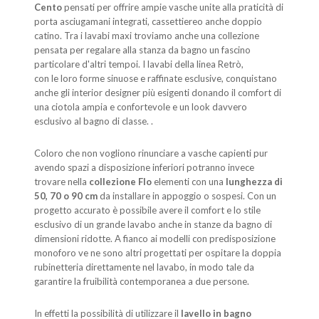
Cento
pensati per offrire ampie vasche unite alla praticità di
porta asciugamani integrati, cassettiereo anche doppio
catino. Tra i lavabi maxi troviamo anche una collezione
pensata per regalare alla stanza da bagno un fascino
particolare d'altri tempoi. I lavabi della linea Retrò,
con le loro forme sinuose e raffinate esclusive, conquistano
anche gli interior designer più esigenti donando il comfort di
una ciotola ampia e confortevole e un look davvero
esclusivo al bagno di classe. .
Coloro che non vogliono rinunciare a vasche capienti pur
avendo spazi a disposizione inferiori potranno invece
trovare nella
collezione Flo
elementi con una
lunghezza di
50, 70 o 90 cm
da installare in appoggio o sospesi. Con un
progetto accurato è possibile avere il comfort e lo stile
esclusivo di un grande lavabo anche in stanze da bagno di
dimensioni ridotte. A fianco ai modelli con predisposizione
monoforo ve ne sono altri progettati per ospitare la doppia
rubinetteria direttamente nel lavabo, in modo tale da
garantire la fruibilità contemporanea a due persone.
In effetti la possibilità di utilizzare il
lavello in bagno