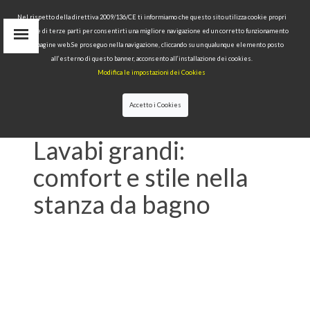
Nel rispetto della direttiva 2009/136/CE ti informiamo che questo sito utilizza cookie propri
tecnici e di terze parti per consentirti una migliore navigazione ed un corretto funzionamento
Area Riservata
delle pagine web.Se proseguo nella navigazione, cliccando su un qualunque elemento posto
IT
all’esterno di questo banner, acconsento all’installazione dei cookies.
EN
Modifica le impostazioni dei Cookies
RU
cerca
Accetto i Cookies
HOME
>>
NEWS
>>
LAVABI GRANDI: COMFORT E
STILE NELLA STANZA DA BAGNO
Lavabi grandi:
comfort e stile nella
stanza da bagno