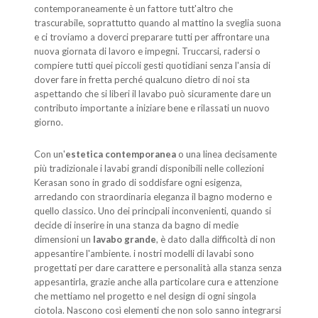
contemporaneamente è un fattore tutt'altro che
trascurabile, soprattutto quando al mattino la sveglia suona
e ci troviamo a doverci preparare tutti per affrontare una
nuova giornata di lavoro e impegni. Truccarsi, radersi o
compiere tutti quei piccoli gesti quotidiani senza l'ansia di
dover fare in fretta perché qualcuno dietro di noi sta
aspettando che si liberi il lavabo può sicuramente dare un
contributo importante a iniziare bene e rilassati un nuovo
giorno.
Con un'
estetica contemporanea
o una linea decisamente
più tradizionale i lavabi grandi disponibili nelle collezioni
Kerasan sono in grado di soddisfare ogni esigenza,
arredando con straordinaria eleganza il bagno moderno e
quello classico. Uno dei principali inconvenienti, quando si
decide di inserire in una stanza da bagno di medie
dimensioni un
lavabo grande
, è dato dalla difficoltà di non
appesantire l'ambiente. i nostri modelli di lavabi sono
progettati per dare carattere e personalità alla stanza senza
appesantirla, grazie anche alla particolare cura e attenzione
che mettiamo nel progetto e nel design di ogni singola
ciotola. Nascono così elementi che non solo sanno integrarsi