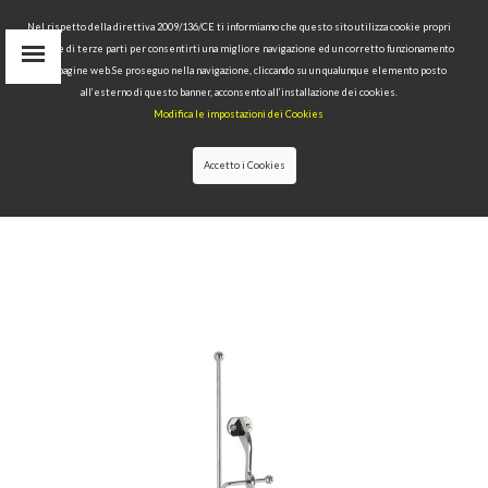
Nel rispetto della direttiva 2009/136/CE ti informiamo che questo sito utilizza cookie propri
tecnici e di terze parti per consentirti una migliore navigazione ed un corretto funzionamento
Area Riservata
delle pagine web.Se proseguo nella navigazione, cliccando su un qualunque elemento posto
IT
all’esterno di questo banner, acconsento all’installazione dei cookies.
EN
Modifica le impostazioni dei Cookies
RU
cerca
Accetto i Cookies
HOME
>>
COLLEZIONI
>>
WALDORF
>>
PORTAROTOLO
DI SCORTA