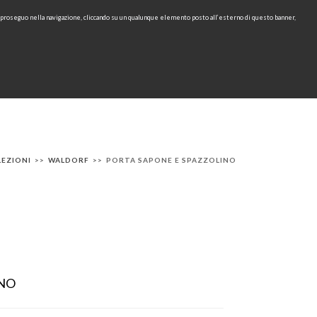
e proseguo nella navigazione, cliccando su un qualunque elemento posto all’esterno di questo banner,
Area Riservata
IT
EN
cerca
CONTATTI
AREA TECNICA
RU
LEZIONI
>>
WALDORF
>>
PORTA SAPONE E SPAZZOLINO
INO