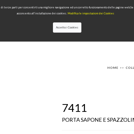
 e di terze parti per consentirti una migliore navigazione ed un corretto funzionamento delle pagine web.S
acconsento all’installazione dei cookies.
Modifica le impostazioni dei Cookies
Accetto i Cookies
IONI
PRODOTTI PER TIPOLOGIA
QUALITÀ
NEWS
DESIGNERS
HOME
>>
COL
7411
PORTA SAPONE E SPAZZOL