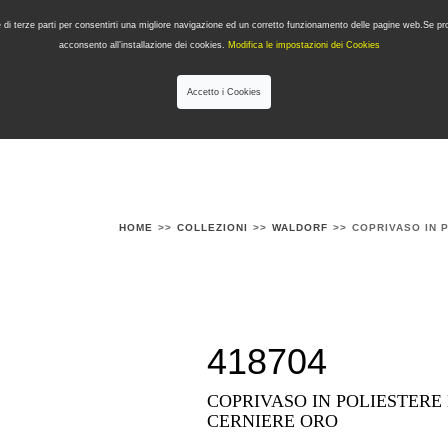
i e di terze parti per consentirti una migliore navigazione ed un corretto funzionamento delle pagine web.Se 
acconsento all’installazione dei cookies.
Modifica le impostazioni dei Cookies
Accetto i Cookies
ONI
PRODOTTI PER TIPOLOGIA
QUALITÀ
NEWS
DESIGNERS
HOME
>>
COLLEZIONI
>>
WALDORF
>>
COPRIVASO IN 
418704
COPRIVASO IN POLIESTERE
CERNIERE ORO