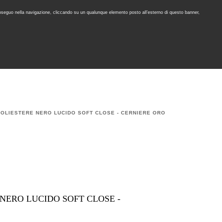
proseguo nella navigazione, cliccando su un qualunque elemento posto all’esterno di questo banner,
Area Riservata
IT
EN
cerca
CONTATTI
AREA TECNICA
RU
POLIESTERE NERO LUCIDO SOFT CLOSE - CERNIERE ORO
 NERO LUCIDO SOFT CLOSE -