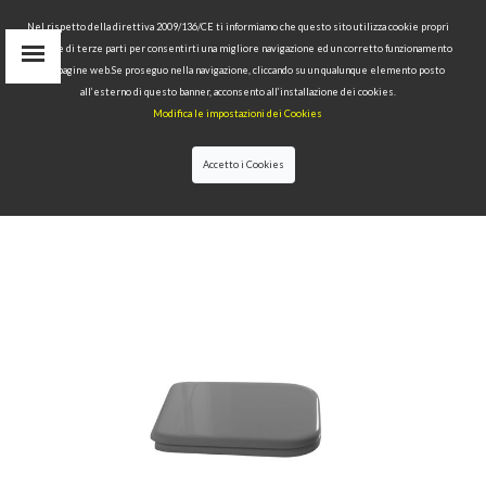
Nel rispetto della direttiva 2009/136/CE ti informiamo che questo sito utilizza cookie propri
tecnici e di terze parti per consentirti una migliore navigazione ed un corretto funzionamento
Area Riservata
delle pagine web.Se proseguo nella navigazione, cliccando su un qualunque elemento posto
IT
all’esterno di questo banner, acconsento all’installazione dei cookies.
EN
Modifica le impostazioni dei Cookies
RU
cerca
Accetto i Cookies
HOME
>>
COLLEZIONI
>>
WALDORF
>>
COPRIVASO
BIANCO IN POLIESTERE - CERNIERE ORO