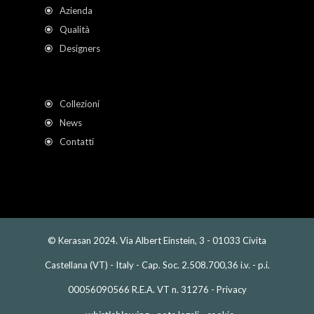
Azienda
Qualità
Designers
Collezioni
News
Contatti
© Kerasan 2024. Via Albert Einstein, 3 - 01033 Civita
Castellana (VT) - Italy - Cap. Soc. 2.508.700,36 i.v. - p.i.
00056090566 R.E.A. VT n. 31276 -
Privacy