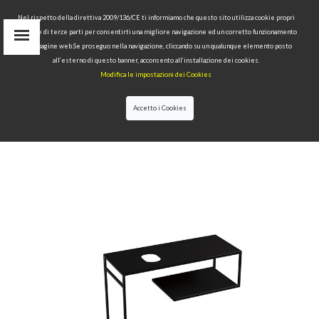
Nel rispetto della direttiva 2009/136/CE ti informiamo che questo sito utilizza cookie propri
tecnici e di terze parti per consentirti una migliore navigazione ed un corretto funzionamento
Area Riservata
delle pagine web.Se proseguo nella navigazione, cliccando su un qualunque elemento posto
IT
all’esterno di questo banner, acconsento all’installazione dei cookies.
EN
Modifica le impostazioni dei Cookies
RU
cerca
Accetto i Cookies
HOME
>>
COLLEZIONI
>>
THELMA &
LOUISE
>>
LOUISE STRUTTURA A TERRA CM 120
NERO