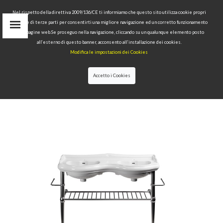
Nel rispetto della direttiva 2009/136/CE ti informiamo che questo sito utilizza cookie propri
tecnici e di terze parti per consentirti una migliore navigazione ed un corretto funzionamento
Area Riservata
delle pagine web.Se proseguo nella navigazione, cliccando su un qualunque elemento posto
IT
all’esterno di questo banner, acconsento all’installazione dei cookies.
EN
Modifica le impostazioni dei Cookies
RU
cerca
Accetto i Cookies
HOME
>>
COLLEZIONI
>>
RETRÒ
>>
STRUTTURA
DOPPIA VASCA