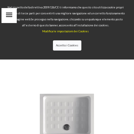
Nel rispetto della direttiva 2009/136/CE ti informiamo che questo sito utilizza cookie propri
tecnici e di terze parti per consentirti una migliore navigazione ed un corretto funzionamento
Area Riservata
delle pagine web.Se proseguo nella navigazione, cliccando su un qualunque elemento posto
IT
all’esterno di questo banner, acconsento all’installazione dei cookies.
EN
Modifica le impostazioni dei Cookies
RU
cerca
Accetto i Cookies
HOME
>>
COLLEZIONI
>>
RETRÒ
>>
PIATTO
DOCCIA ANGOLARE 80X96 SX