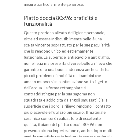
misure particolarmente generose.
Piatto doccia 80x96: praticità e
funzionalità
Questo prezioso alleato dell'igiene personale,
oltre ad essere indiscutibilmente bello è una
scelta vincente soprattutto per le sue peculiarità
che lo rendono unico ed estremamente
funzionale. La superficie, antiscivolo e antigraffio,
non è liscia ma presenta diverse bolle a rilievo che
garantiscono una buona aderenza anche a chi ha
piccoli problemi di mobilità o a bambini che
amano muoversi in continuazione sotto il getto
dell'acqua. La forma rettangolare si
contraddistingue per la sua sagoma non
squadrata e addolcita da angoli smussati. Sia la
superficie che i bordi a rilievo rendono il contatto
più piacevole e l'utilizzo più sicuro. Il materiale
ceramico con cui è realizzato è di eccellente
qualità, il piano del piatto doccia 80x96 non
presenta alcuna imperfezione e, anche dopo molti
anni, la superficie resta inalterata senza perdere la