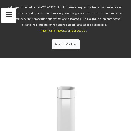
Nel rispetto della direttiva 2009/136/CE ti informiamo che questo sito utilizza cookie propri
tecnici e di terze parti per consentirti una migliore navigazione ed un corretto funzionamento
Area Riservata
delle pagine web.Se proseguo nella navigazione, cliccando su un qualunque elemento posto
IT
all’esterno di questo banner, acconsento all’installazione dei cookies.
EN
Modifica le impostazioni dei Cookies
RU
cerca
Accetto i Cookies
HOME
>>
COLLEZIONI
>>
OKE - HAKO
>>
HAKO
COLONNA CON LAVABO