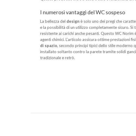
I numerosi vantaggi del WC sospeso
La bellezza del
design
è solo uno dei pregi che caratte
e la possibilità di un utilizzo completamente sicuro. S
resistente ai carichi anche pesanti. Questo WC Norim è p
agenti chimici. L'articolo assicura ottime prestazioni fisi
di spazio
, secondo principi tipici dello stile moderno q
installato soltanto contro la parete tramite solidi ganc
tradizionale e retrò.