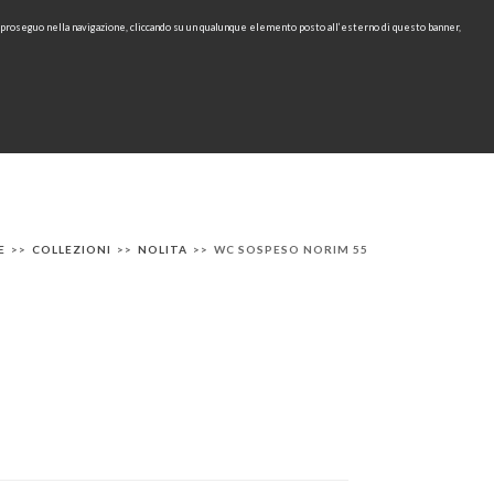
e proseguo nella navigazione, cliccando su un qualunque elemento posto all’esterno di questo banner,
Area Riservata
IT
EN
cerca
CONTATTI
AREA TECNICA
RU
E
>>
COLLEZIONI
>>
NOLITA
>>
WC SOSPESO NORIM 55