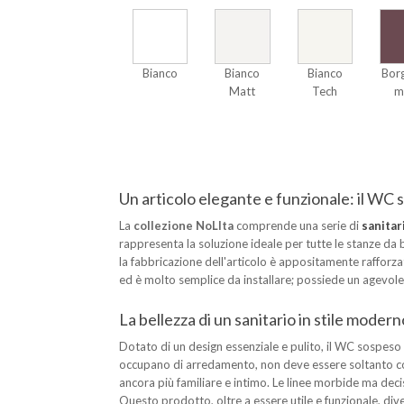
Bianco
Bianco
Bianco
Bor
Matt
Tech
m
Un articolo elegante e funzionale: il WC
La
collezione NoLIta
comprende una serie di
sanitar
rappresenta la soluzione ideale per tutte le stanze da b
la fabbricazione dell'articolo è appositamente rafforz
ed è molto semplice da installare; possiede un agevole
La bellezza di un sanitario in stile modern
Dotato di un design essenziale e pulito, il WC sospeso
occupano di arredamento, non deve essere soltanto confo
ancora più familiare e intimo. Le linee morbide ma deci
Questo prodotto, oltre a essere utile e funzionale, dive