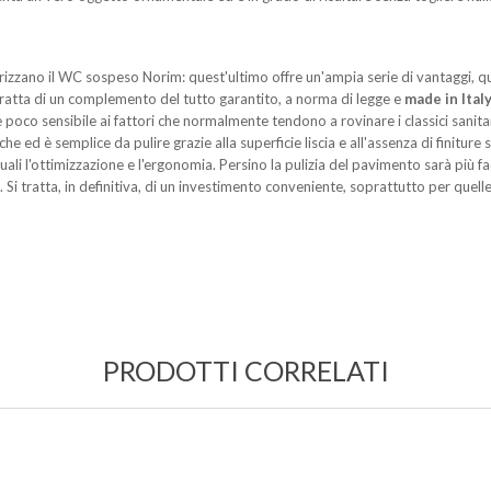
rizzano il WC sospeso Norim: quest'ultimo offre un'ampia serie di vantaggi, q
i tratta di un complemento del tutto garantito, a norma di legge e
made in Ital
oco sensibile ai fattori che normalmente tendono a rovinare i classici sanitari,
che ed è semplice da pulire grazie alla superficie liscia e all'assenza di finiture
uali l'ottimizzazione e l'ergonomia. Persino la pulizia del pavimento sarà più fa
i. Si tratta, in definitiva, di un investimento conveniente, soprattutto per quel
PRODOTTI CORRELATI