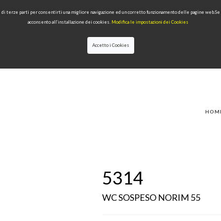
 e di terze parti per consentirti una migliore navigazione ed un corretto funzionamento delle pagine web.S
acconsento all’installazione dei cookies.
Modifica le impostazioni dei Cookies
Accetto i Cookies
IONI
PRODOTTI PER TIPOLOGIA
QUALITÀ
NEWS
DESIGNERS
HOM
5314
WC SOSPESO NORIM 55