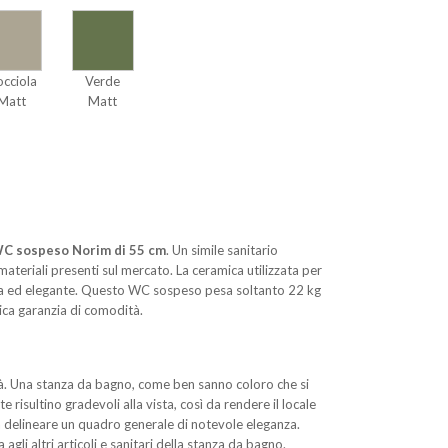
cciola
Verde
Matt
Matt
C sospeso Norim di 55 cm
. Un simile sanitario
materiali presenti sul mercato. La ceramica utilizzata per
ucida ed elegante. Questo WC sospeso pesa soltanto 22 kg
tica garanzia di comodità.
tà. Una stanza da bagno, come ben sanno coloro che si
isultino gradevoli alla vista, così da rendere il locale
 a delineare un quadro generale di notevole eleganza.
gli altri articoli e sanitari della stanza da bagno.