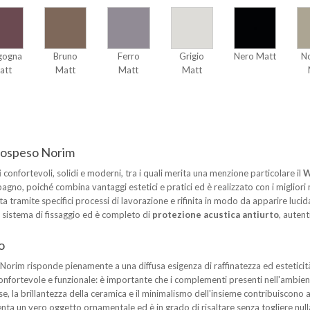
gogna
Bruno
Ferro
Grigio
Nero Matt
No
att
Matt
Matt
Matt
 sospeso Norim
i
confortevoli, solidi e moderni, tra i quali merita una menzione particolare il
W
agno, poiché combina vantaggi estetici e pratici ed è realizzato con i migliori 
ata tramite specifici processi di lavorazione e rifinita in modo da apparire l
 sistema di fissaggio ed è completo di
protezione acustica antiurto
, auten
o
 Norim risponde pienamente a una diffusa esigenza di raffinatezza ed estetici
rtevole e funzionale: è importante che i complementi presenti nell'ambiente r
se, la brillantezza della ceramica e il minimalismo dell'insieme contribuiscono
nta un vero oggetto ornamentale ed è in grado di risaltare senza togliere nulla a