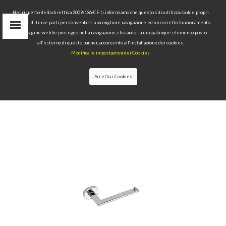
Nel rispetto della direttiva 2009/136/CE ti informiamo che questo sito utilizza cookie propri
tecnici e di terze parti per consentirti una migliore navigazione ed un corretto funzionamento
Area Riservata
delle pagine web.Se proseguo nella navigazione, cliccando su un qualunque elemento posto
IT
all’esterno di questo banner, acconsento all’installazione dei cookies.
EN
Modifica le impostazioni dei Cookies
RU
cerca
Accetto i Cookies
HOME
>>
COLLEZIONI
>>
NOLITA
>>
PORTA
ROTOLO SOSPESO