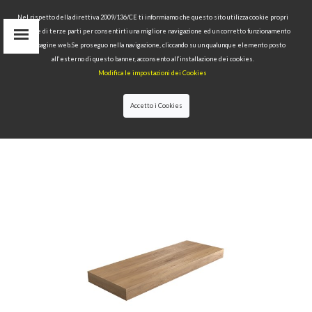
Nel rispetto della direttiva 2009/136/CE ti informiamo che questo sito utilizza cookie propri
tecnici e di terze parti per consentirti una migliore navigazione ed un corretto funzionamento
Area Riservata
delle pagine web.Se proseguo nella navigazione, cliccando su un qualunque elemento posto
IT
all’esterno di questo banner, acconsento all’installazione dei cookies.
EN
Modifica le impostazioni dei Cookies
RU
cerca
Accetto i Cookies
HOME
>>
COLLEZIONI
>>
NOLITA
>>
MENSOLA
SOSPESA CM 160