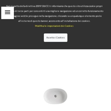
Nel rispetto della direttiva 2009/136/CE ti informiamo che questo sito utilizza cookie propri
tecnici e di terze parti per consentirti una migliore navigazione ed un corretto funzionamento
Area Riservata
delle pagine web.Se proseguo nella navigazione, cliccando su un qualunque elemento posto
IT
all’esterno di questo banner, acconsento all’installazione dei cookies.
EN
Modifica le impostazioni dei Cookies
RU
cerca
Accetto i Cookies
HOME
>>
COLLEZIONI
>>
NOLITA
>>
LAVABO
OVALE APPOGGIO CM 55