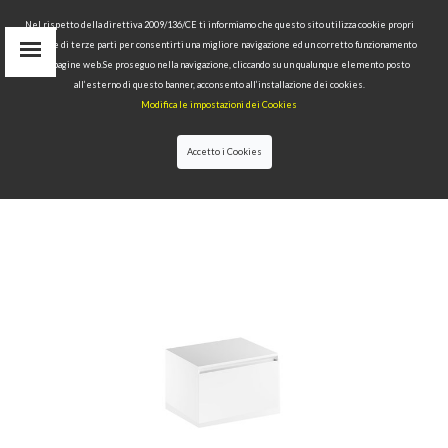
Nel rispetto della direttiva 2009/136/CE ti informiamo che questo sito utilizza cookie propri
tecnici e di terze parti per consentirti una migliore navigazione ed un corretto funzionamento
Area Riservata
delle pagine web.Se proseguo nella navigazione, cliccando su un qualunque elemento posto
IT
all’esterno di questo banner, acconsento all’installazione dei cookies.
EN
Modifica le impostazioni dei Cookies
RU
cerca
Accetto i Cookies
HOME
>>
COLLEZIONI
>>
KANAAL
>>
KANAAL
MOBILE 60X46,5 CON CASSETTO E PIANO IN
VETRO