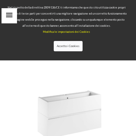
Nel rispetto della direttiva 2009/136/CE ti informiamo che questo sito utilizza cookie propri
tecnici e di terze parti per consentirti una migliore navigazione ed un corretto funzionamento
Area Riservata
delle pagine web.Se proseguo nella navigazione, cliccando su un qualunque elemento posto
IT
all’esterno di questo banner, acconsento all’installazione dei cookies.
EN
Modifica le impostazioni dei Cookies
RU
cerca
Accetto i Cookies
HOME
>>
COLLEZIONI
>>
KANAAL
>>
KANAAL
MOBILE 100X40 CON CASSETTO