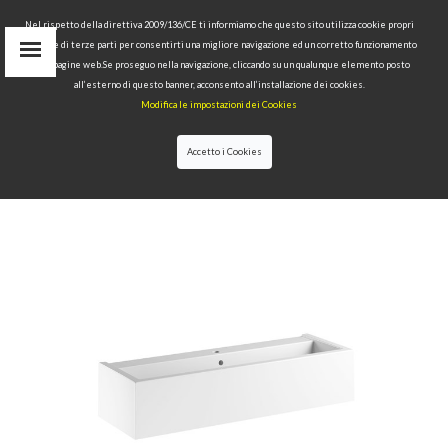
Nel rispetto della direttiva 2009/136/CE ti informiamo che questo sito utilizza cookie propri
tecnici e di terze parti per consentirti una migliore navigazione ed un corretto funzionamento
Area Riservata
delle pagine web.Se proseguo nella navigazione, cliccando su un qualunque elemento posto
IT
all’esterno di questo banner, acconsento all’installazione dei cookies.
EN
Modifica le impostazioni dei Cookies
RU
cerca
Accetto i Cookies
HOME
>>
COLLEZIONI
>>
KANAAL
>>
KANAAL
LAVABO 120X40 H35