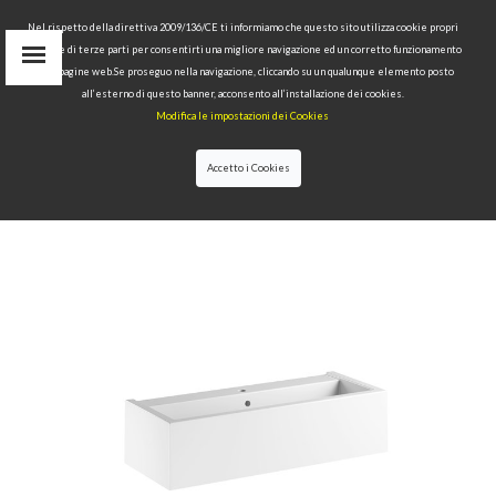
Nel rispetto della direttiva 2009/136/CE ti informiamo che questo sito utilizza cookie propri
tecnici e di terze parti per consentirti una migliore navigazione ed un corretto funzionamento
Area Riservata
delle pagine web.Se proseguo nella navigazione, cliccando su un qualunque elemento posto
IT
all’esterno di questo banner, acconsento all’installazione dei cookies.
EN
Modifica le impostazioni dei Cookies
RU
cerca
Accetto i Cookies
HOME
>>
COLLEZIONI
>>
KANAAL
>>
KANAAL
LAVABO 100X40 H35