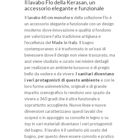
Il lavabo Flo della Kerasan, un
accessorio elegante e funzionale
Il
lavabo 60 cm monoforo
della collezione Flo è
un accessorio elegante e funzionale con un design
moderno dove innovazione e qualità si fondono
per valorizzare l'alta tradizione artigiana e
l'eccellenza del
Made in Italy
. Il bagno
contemporaneo si è trasformato in un'oasi di
benessere dove il design non viene trascurato, ma
anzi viene studiato e curato nei minimi dettagli
per realizzare un ambiente lussuoso e di pregio
bello da vedere e da vivere.
I sanitari diventano
i veri protagonisti di questo ambiente
e con le
loro forme asimmetriche, originali e di grande
impatto scenografico lo rendono uno spazio da
vivere a 360 gradi che è ultra funzionale e
soprattutto accogliente. Nuove linee e nuove
dimensioni caratterizzano questi lavabi che
sospesi o in appoggio su consolle in legno o su
top in vari materiali diventano i veri protagonisti
del bagno. Il lavabo è il sanitario più usato del
bagno, per questo deve essere comodo e pratico