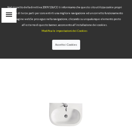
Nel rispetto della direttiva 2009/136/CE ti informiamo che questo sito utilizza cookie propri
tecnici e di terze parti per consentirti una migliore navigazione ed un corretto funzionamento
Area Riservata
delle pagine web.Se proseguo nella navigazione, cliccando su un qualunque elemento posto
IT
all’esterno di questo banner, acconsento all’installazione dei cookies.
EN
Modifica le impostazioni dei Cookies
RU
cerca
Accetto i Cookies
HOME
>>
COLLEZIONI
>>
FLO
>>
LAVABO 60 CM