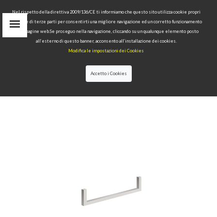
Nel rispetto della direttiva 2009/136/CE ti informiamo che questo sito utilizza cookie propri
tecnici e di terze parti per consentirti una migliore navigazione ed un corretto funzionamento
Area Riservata
delle pagine web.Se proseguo nella navigazione, cliccando su un qualunque elemento posto
IT
all’esterno di questo banner, acconsento all’installazione dei cookies.
EN
Modifica le impostazioni dei Cookies
RU
cerca
Accetto i Cookies
HOME
>>
COLLEZIONI
>>
CENTO
>>
PORTA
ASCIUGAMANO PER LAVABO MM 682 CENTO