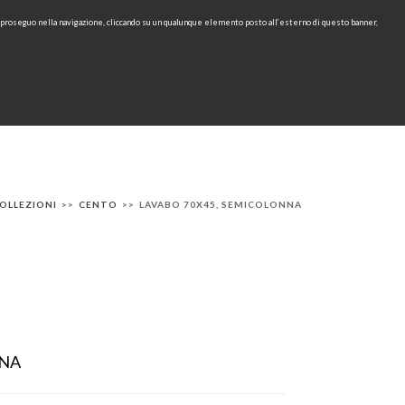
e proseguo nella navigazione, cliccando su un qualunque elemento posto all’esterno di questo banner,
Area Riservata
IT
EN
cerca
CONTATTI
AREA TECNICA
RU
OLLEZIONI
>>
CENTO
>>
LAVABO 70X45, SEMICOLONNA
NNA