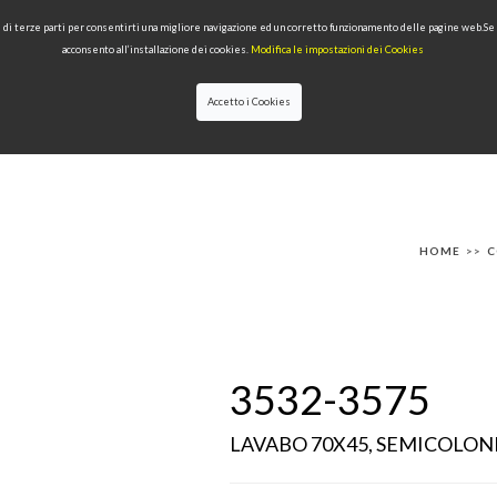
 e di terze parti per consentirti una migliore navigazione ed un corretto funzionamento delle pagine web.S
acconsento all’installazione dei cookies.
Modifica le impostazioni dei Cookies
Accetto i Cookies
IONI
PRODOTTI PER TIPOLOGIA
QUALITÀ
NEWS
DESIGNERS
HOME
>>
C
3532-3575
LAVABO 70X45, SEMICOLO