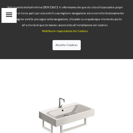
Nel rispetto della direttiva 2009/136/CE ti informiamo che questo sito utilizza cookie propri
tecnici e di terze parti per consentirti una migliore navigazione ed un corretto funzionamento
Area Riservata
delle pagine web.Se proseguo nella navigazione, cliccando su un qualunque elemento posto
IT
all’esterno di questo banner, acconsento all’installazione dei cookies.
EN
Modifica le impostazioni dei Cookies
RU
cerca
Accetto i Cookies
HOME
>>
COLLEZIONI
>>
CENTO
>>
LAVABO
70X45 CON PORTA ASCIUGAMANI