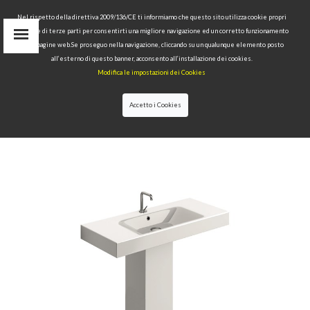
Nel rispetto della direttiva 2009/136/CE ti informiamo che questo sito utilizza cookie propri
tecnici e di terze parti per consentirti una migliore navigazione ed un corretto funzionamento
Area Riservata
delle pagine web.Se proseguo nella navigazione, cliccando su un qualunque elemento posto
IT
all’esterno di questo banner, acconsento all’installazione dei cookies.
EN
Modifica le impostazioni dei Cookies
RU
cerca
Accetto i Cookies
HOME
>>
COLLEZIONI
>>
CENTO
>>
LAVABO
100X45 CON COLONNA