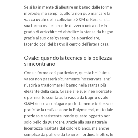
Se si ha in mente di allestire un bagno dalle forme
morbide, ma semplici, allora non può mancare la
vasca ovale
della collezione G&M di Kerasan. La
sua forma ovale la rende davvero unica ed è in
grado di arricchire ed abbellire la stanza da bagno
grazie al suo design semplice e particolare,
facendo così del bagno il centro dell’intera casa.
Ovale: quando la tecnica e la bellezza
si incontrano
Con un forma così particolare, questa bellissima
vasca non passerà sicuramente inosservata, anzi
riuscirà a trasformare il bagno nella stanza più
elegante della casa. Grazie alle sue linee ricercate
e per niente scontate, la
vasca da bagno ovale
G&M
riesce a coniugare perfettamente bellezza e
praticità: la realizzazione in Polymineral, materiale
prezioso e resistente, rende questo oggetto non
solo bello da guardare, grazie alla sua naturale
lucentezza risaltata dal colore bianco, ma anche
semplice da pulire e da tenere in ordine. Inoltre, le