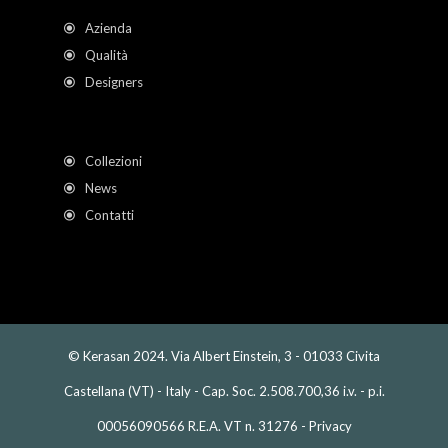
Azienda
Qualità
Designers
Collezioni
News
Contatti
© Kerasan 2024. Via Albert Einstein, 3 - 01033 Civita
Castellana (VT) - Italy - Cap. Soc. 2.508.700,36 i.v. - p.i.
00056090566 R.E.A. VT n. 31276 -
Privacy