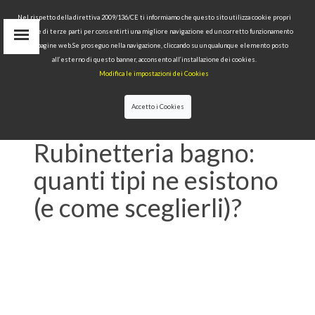
Nel rispetto della direttiva 2009/136/CE ti informiamo che questo sito utilizza cookie propri
tecnici e di terze parti per consentirti una migliore navigazione ed un corretto funzionamento
Area Riservata
delle pagine web.Se proseguo nella navigazione, cliccando su un qualunque elemento posto
IT
all’esterno di questo banner, acconsento all’installazione dei cookies.
EN
Modifica le impostazioni dei Cookies
RU
cerca
Accetto i Cookies
HOME
>>
NEWS
>>
RUBINETTERIA BAGNO:
QUANTI TIPI NE ESISTONO (E COME SCEGLIERLI)?
Rubinetteria bagno:
quanti tipi ne esistono
(e come sceglierli)?