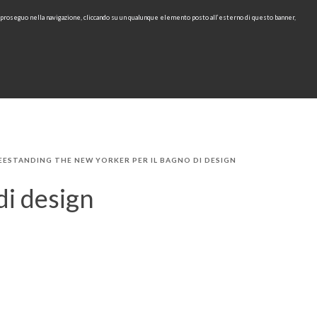
e proseguo nella navigazione, cliccando su un qualunque elemento posto all’esterno di questo banner,
Area Riservata
IT
EN
cerca
CONTATTI
AREA TECNICA
RU
EESTANDING THE NEW YORKER PER IL BAGNO DI DESIGN
di design