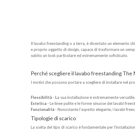
Il lavabo freestanding o a terra, è diventato un elemento 
e proprio oggetto di design, capace di trasformare un sempl
subito un look particolare ed estremamente sofisticato.
Perché scegliere il lavabo freestanding The
I motivi che possono portare a scegliere di installare nel p
Flessibilità - L
a sua installazione è estremamente versatile. 
Estetica -
Le linee pulite e le forme sinuose dei lavabi frees
Funzionalità -
Nonostante l'aspetto elegante, i lavabi frees
Tipologie di scarico
La scelta del tipo di scarico è fondamentale per l'installazio