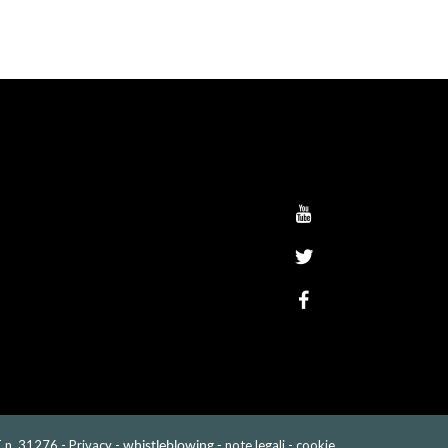
T n. 31276 -
Privacy
-
note legali
-
cookie
whistleblowing
-