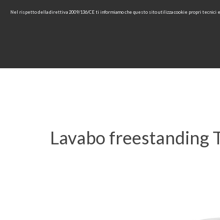
Nel rispetto della direttiva 2009/136/CE ti informiamo che questo sito utilizza cookie propri tecnici
HOME
AZIENDA
COLLEZ
Lavabo freestanding T