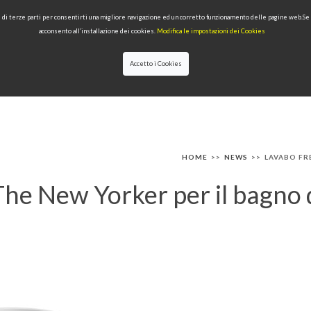
 e di terze parti per consentirti una migliore navigazione ed un corretto funzionamento delle pagine web.S
acconsento all’installazione dei cookies.
Modifica le impostazioni dei Cookies
Accetto i Cookies
IONI
PRODOTTI PER TIPOLOGIA
QUALITÀ
NEWS
DESIGNERS
HOME
>>
NEWS
>>
LAVABO FR
he New Yorker per il bagno 