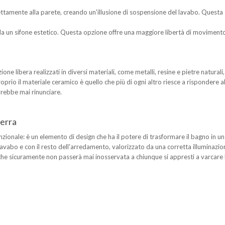
rettamente alla parete, creando un'illusione di sospensione del lavabo. Questa
da un sifone estetico. Questa opzione offre una maggiore libertà di movimento 
one libera realizzati in diversi materiali, come metalli, resine e pietre natura
prio il materiale ceramico è quello che più di ogni altro riesce a rispondere alle 
vrebbe mai rinunciare.
terra
nzionale: è un elemento di design che ha il potere di trasformare il bagno in
 lavabo e con il resto dell'arredamento, valorizzato da una corretta illuminazi
 che sicuramente non passerà mai inosservata a chiunque si appresti a varcare l