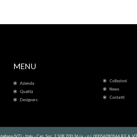
MENU
Collezioni
Azienda
News
Qualità
Contatti
Designers
tellana (VT) - Italy - Cap. Soc. 2.508.700,36 i.v. - p.i. 00056090566 R.E.A. V