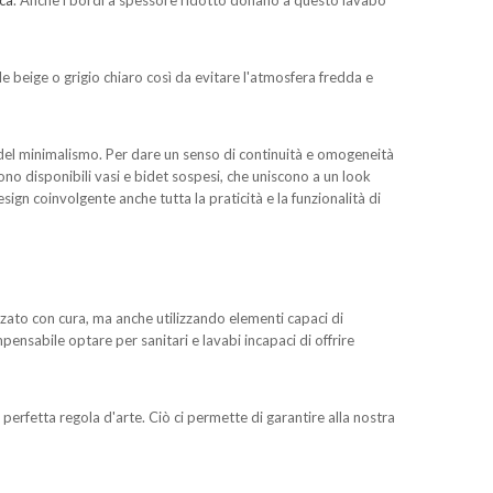
ca
. Anche i bordi a spessore ridotto donano a questo lavabo
e beige o grigio chiaro così da evitare l'atmosfera fredda e
 del minimalismo. Per dare un senso di continuità e omogeneità
ono disponibili vasi e bidet sospesi, che uniscono a un look
esign coinvolgente anche tutta la praticità e la funzionalità di
zzato con cura, ma anche utilizzando elementi capaci di
nsabile optare per sanitari e lavabi incapaci di offrire
erfetta regola d'arte. Ciò ci permette di garantire alla nostra