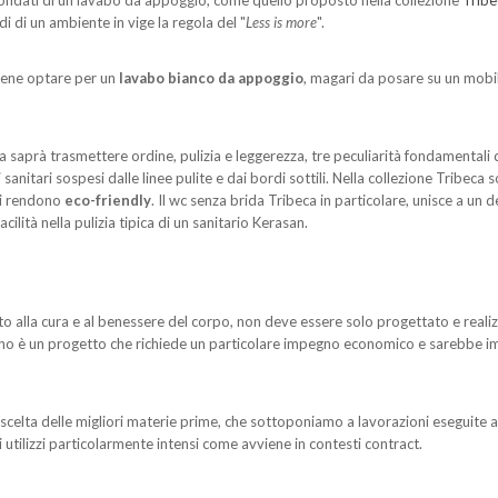
tondati di un lavabo da appoggio, come quello proposto nella collezione
Tribe
i di un ambiente in vige la regola del "
Less is more
".
bene optare per un
lavabo bianco da appoggio
, magari da posare su un mobil
saprà trasmettere ordine, pulizia e leggerezza, tre peculiarità fondamentali
tari sospesi dalle linee pulite e dai bordi sottili. Nella collezione Tribeca s
li rendono
eco-friendly
. Il wc senza brida Tribeca in particolare, unisce a un d
lità nella pulizia tipica di un sanitario Kerasan.
to alla cura e al benessere del corpo, non deve essere solo progettato e reali
no è un progetto che richiede un particolare impegno economico e sarebbe impe
lta delle migliori materie prime, che sottoponiamo a lavorazioni eseguite a p
di utilizzi particolarmente intensi come avviene in contesti contract.