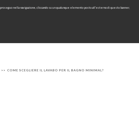
e proseguo nella navigazione, cliccando su un qualunque elemento posto all’esterno di questo banner,
Area Riservata
IT
EN
cerca
CONTATTI
AREA TECNICA
RU
>>
COME SCEGLIERE IL LAVABO PER IL BAGNO MINIMAL?