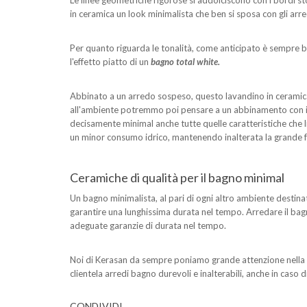
Le linee geometriche rigorose si addolciscono con i bordi s
in ceramica un look minimalista che ben si sposa con gli arred
Per quanto riguarda le tonalità, come anticipato è sempre 
l'effetto piatto di un
bagno total white.
Abbinato a un arredo sospeso, questo lavandino in ceramica 
all'ambiente potremmo poi pensare a un abbinamento con i sani
decisamente minimal anche tutte quelle caratteristiche che 
un minor consumo idrico, mantenendo inalterata la grande faci
Ceramiche di qualità per il bagno minimal
Un bagno minimalista, al pari di ogni altro ambiente destina
garantire una lunghissima durata nel tempo. Arredare il bag
adeguate garanzie di durata nel tempo.
Noi di Kerasan da sempre poniamo grande attenzione nella sce
clientela arredi bagno durevoli e inalterabili, anche in caso 
CONDIVIDI