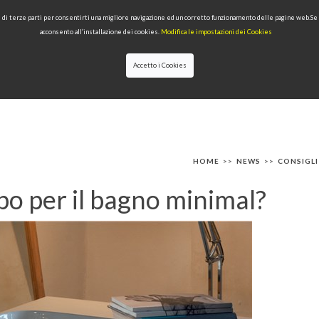
 e di terze parti per consentirti una migliore navigazione ed un corretto funzionamento delle pagine web.S
acconsento all’installazione dei cookies.
Modifica le impostazioni dei Cookies
Accetto i Cookies
IONI
PRODOTTI PER TIPOLOGIA
QUALITÀ
NEWS
DESIGNERS
HOME
>>
NEWS
>>
CONSIGLI
bo per il bagno minimal?