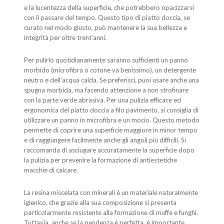
e la lucentezza della superficie, che potrebbero opacizzarsi
con il passare del tempo. Questo tipo di piatto doccia, se
curato nel modo giusto, può mantenere la sua bellezza e
integrità per oltre trent'anni.
Per pulirlo quotidianamente saranno sufficienti un panno
morbido (microfibra o cotone va benissimo), un detergente
neutro e dell'acqua calda. Se preferisci, puoi usare anche una
spugna morbida, ma facendo attenzione a non strofinare
con la parte verde abrasiva. Per una pulizia efficace ed
ergonomica del piatto doccia a filo pavimento, si consiglia di
utilizzare un panno in microfibra e un mocio. Questo metodo
permette di coprire una superficie maggiore in minor tempo
e di raggiungere facilmente anche gli angoli più difficili. Si
raccomanda di asciugare accuratamente la superficie dopo
la pulizia per prevenire la formazione di antiestetiche
macchie di calcare.
La resina miscelata con minerali è un materiale naturalmente
igienico, che grazie alla sua composizione si presenta
particolarmente resistente alla formazione di muffe e funghi.
Tuttavia, anche se la pendenza è perfetta, è importante