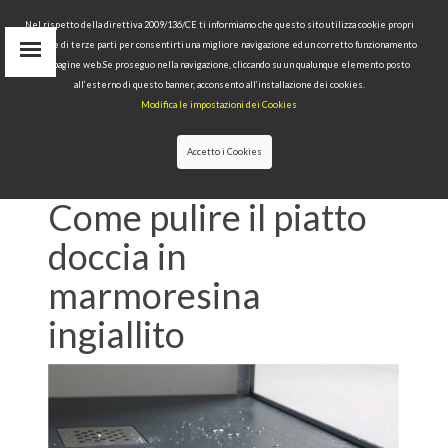
Nel rispetto della direttiva 2009/136/CE ti informiamo che questo sito utilizza cookie propri
tecnici e di terze parti per consentirti una migliore navigazione ed un corretto funzionamento
Area Riservata
delle pagine web.Se proseguo nella navigazione, cliccando su un qualunque elemento posto
IT
all’esterno di questo banner, acconsento all’installazione dei cookies.
EN
Modifica le impostazioni dei Cookies
RU
cerca
Accetto i Cookies
HOME
>>
NEWS
>>
CONSIGLI
>>
COME PULIRE IL
PIATTO DOCCIA IN MARMORESINA INGIALLITO
Come pulire il piatto
doccia in
marmoresina
ingiallito