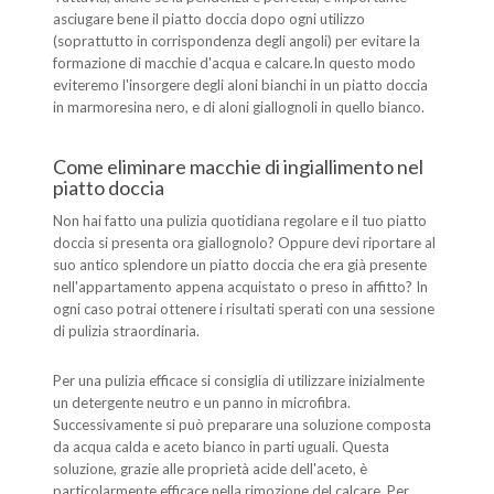
asciugare bene il piatto doccia dopo ogni utilizzo
(soprattutto in corrispondenza degli angoli) per evitare la
formazione di macchie d'acqua e calcare.In questo modo
eviteremo l'insorgere degli aloni bianchi in un piatto doccia
in marmoresina nero, e di aloni giallognoli in quello bianco.
Come eliminare macchie di ingiallimento nel
piatto doccia
Non hai fatto una pulizia quotidiana regolare e il tuo piatto
doccia si presenta ora giallognolo? Oppure devi riportare al
suo antico splendore un piatto doccia che era già presente
nell'appartamento appena acquistato o preso in affitto? In
ogni caso potrai ottenere i risultati sperati con una sessione
di pulizia straordinaria.
Per una pulizia efficace si consiglia di utilizzare inizialmente
un detergente neutro e un panno in microfibra.
Successivamente si può preparare una soluzione composta
da acqua calda e aceto bianco in parti uguali. Questa
soluzione, grazie alle proprietà acide dell'aceto, è
particolarmente efficace nella rimozione del calcare. Per